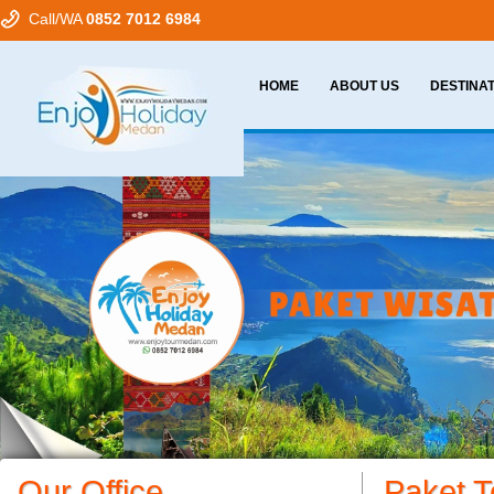
Call/WA
0852 7012 6984
HOME
ABOUT US
DESTINA
Our Office
Paket T