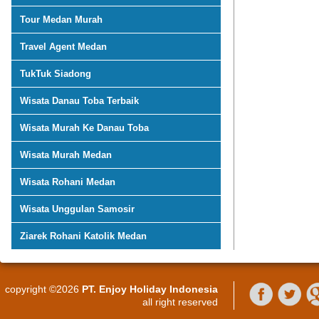
Tour Medan Murah
Travel Agent Medan
TukTuk Siadong
Wisata Danau Toba Terbaik
Wisata Murah Ke Danau Toba
Wisata Murah Medan
Wisata Rohani Medan
Wisata Unggulan Samosir
Ziarek Rohani Katolik Medan
copyright ©2026
PT. Enjoy Holiday Indonesia
all right reserved