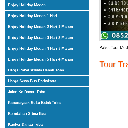
Enjoy Holiday Medan
Enjoy Holiday Medan 1 Hari
Enjoy Holiday Medan 2 Hari 1 Malam
Enjoy Holiday Medan 3 Hari 2 Malam
Paket Tour Med
Enjoy Holiday Medan 4 Hari 3 Malam
Enjoy Holiday Medan 5 Hari 4 Malam
Tour Tr
Harga Paket Wisata Danau Toba
Harga Sewa Bus Pariwisata
Jalan Ke Danau Toba
Kebudayaan Suku Batak Toba
Keindahan Sibea Bea
Kunker Danau Toba