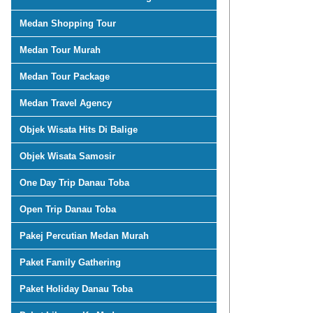
Medan Shopping Tour
Medan Tour Murah
Medan Tour Package
Medan Travel Agency
Objek Wisata Hits Di Balige
Objek Wisata Samosir
One Day Trip Danau Toba
Open Trip Danau Toba
Pakej Percutian Medan Murah
Paket Family Gathering
Paket Holiday Danau Toba