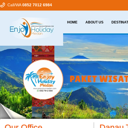
Call/WA
0852 7012 6984
HOME
ABOUT US
DESTINA
Our Office
Danau 