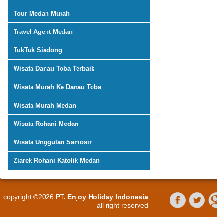
Tour Medan Murah
Travel Agent Medan
TukTuk Siadong
Wisata Danau Toba Terbaik
Wisata Murah Ke Danau Toba
Wisata Murah Medan
Wisata Rohani Medan
Wisata Unggulan Samosir
Ziarek Rohani Katolik Medan
copyright ©2026
PT. Enjoy Holiday Indonesia
all right reserved