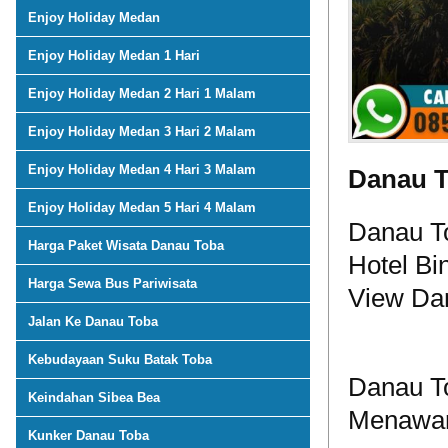
Enjoy Holiday Medan
Enjoy Holiday Medan 1 Hari
Enjoy Holiday Medan 2 Hari 1 Malam
Enjoy Holiday Medan 3 Hari 2 Malam
Enjoy Holiday Medan 4 Hari 3 Malam
Danau T
Enjoy Holiday Medan 5 Hari 4 Malam
Danau To
Harga Paket Wisata Danau Toba
Hotel Bi
Harga Sewa Bus Pariwisata
View Da
Jalan Ke Danau Toba
Kebudayaan Suku Batak Toba
Danau To
Keindahan Sibea Bea
Menawar
Kunker Danau Toba