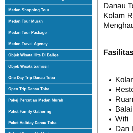
Danau To
Medan Shopping Tour
Kolam R
Medan Tour Murah
Menghad
Medan Tour Package
Medan Travel Agency
Fasilita
Objek Wisata Hits Di Balige
Objek Wisata Samosir
One Day Trip Danau Toba
Kola
Rest
Open Trip Danau Toba
Ruan
Pakej Percutian Medan Murah
Bala
Paket Family Gathering
Wifi
Paket Holiday Danau Toba
Dan 