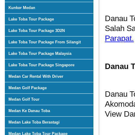
Kunker Medan
Danau To
Lake Toba Tour Package
Salah Sa
Lake Toba Tour Package 3D2N
Parapat.
Lake Toba Tour Package From Silangit
Lake Toba Tour Package Malaysia
Danau T
Lake Toba Tour Package Singapore
Medan Car Rental With Driver
Medan Golf Package
Danau To
Medan Golf Tour
Akomoda
Medan Ke Danau Toba
View Da
Medan Lake Toba Berastagi
Medan Lake Toba Tour Package