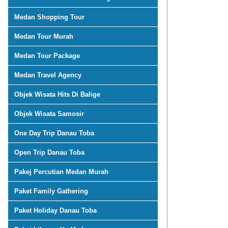
Medan Shopping Tour
Medan Tour Murah
Medan Tour Package
Medan Travel Agency
Objek Wisata Hits Di Balige
Objek Wisata Samosir
One Day Trip Danau Toba
Open Trip Danau Toba
Pakej Percutian Medan Murah
Paket Family Gathering
Paket Holiday Danau Toba