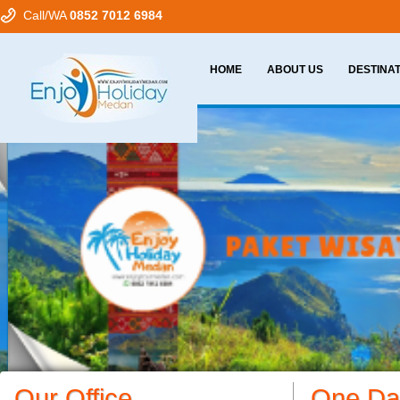
Call/WA
0852 7012 6984
HOME
ABOUT US
DESTINA
Our Office
One Da