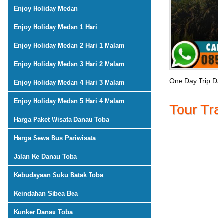
Enjoy Holiday Medan
Enjoy Holiday Medan 1 Hari
Enjoy Holiday Medan 2 Hari 1 Malam
Enjoy Holiday Medan 3 Hari 2 Malam
One Day Trip 
Enjoy Holiday Medan 4 Hari 3 Malam
Enjoy Holiday Medan 5 Hari 4 Malam
Tour Tr
Harga Paket Wisata Danau Toba
Harga Sewa Bus Pariwisata
Jalan Ke Danau Toba
Kebudayaan Suku Batak Toba
Keindahan Sibea Bea
Kunker Danau Toba