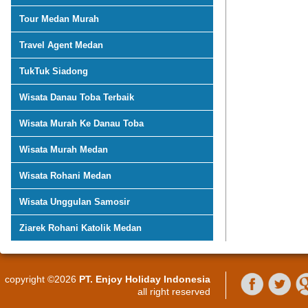
Tour Medan Murah
Travel Agent Medan
TukTuk Siadong
Wisata Danau Toba Terbaik
Wisata Murah Ke Danau Toba
Wisata Murah Medan
Wisata Rohani Medan
Wisata Unggulan Samosir
Ziarek Rohani Katolik Medan
copyright ©2026
PT. Enjoy Holiday Indonesia
all right reserved