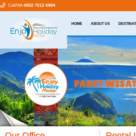
Call/WA
0852 7012 6984
HOME
ABOUT US
DESTINA
Our Office
Rental