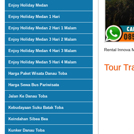
Enjoy Holiday Medan
Enjoy Holiday Medan 1 Hari
Enjoy Holiday Medan 2 Hari 1 Malam
Enjoy Holiday Medan 3 Hari 2 Malam
Rental Innova
Enjoy Holiday Medan 4 Hari 3 Malam
Enjoy Holiday Medan 5 Hari 4 Malam
Tour Tr
Harga Paket Wisata Danau Toba
Harga Sewa Bus Pariwisata
Jalan Ke Danau Toba
Kebudayaan Suku Batak Toba
Keindahan Sibea Bea
Kunker Danau Toba