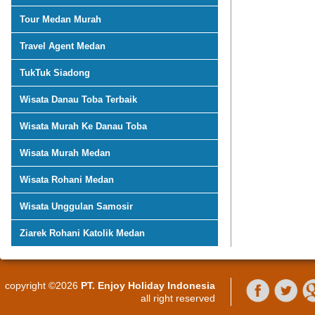
Tour Medan Murah
Travel Agent Medan
TukTuk Siadong
Wisata Danau Toba Terbaik
Wisata Murah Ke Danau Toba
Wisata Murah Medan
Wisata Rohani Medan
Wisata Unggulan Samosir
Ziarek Rohani Katolik Medan
copyright ©2026
PT. Enjoy Holiday Indonesia
all right reserved