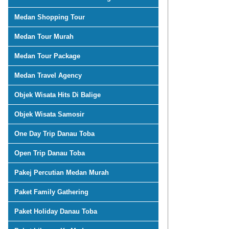
Medan Shopping Tour
Medan Tour Murah
Medan Tour Package
Medan Travel Agency
Objek Wisata Hits Di Balige
Objek Wisata Samosir
One Day Trip Danau Toba
Open Trip Danau Toba
Pakej Percutian Medan Murah
Paket Family Gathering
Paket Holiday Danau Toba