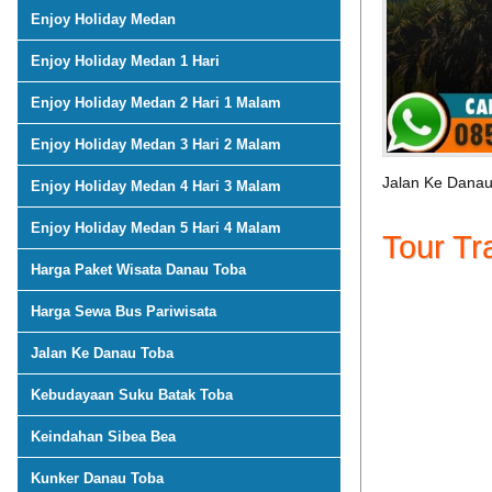
Enjoy Holiday Medan
Enjoy Holiday Medan 1 Hari
Enjoy Holiday Medan 2 Hari 1 Malam
Enjoy Holiday Medan 3 Hari 2 Malam
Jalan Ke Dana
Enjoy Holiday Medan 4 Hari 3 Malam
Enjoy Holiday Medan 5 Hari 4 Malam
Tour Tr
Harga Paket Wisata Danau Toba
Harga Sewa Bus Pariwisata
Jalan Ke Danau Toba
Kebudayaan Suku Batak Toba
Keindahan Sibea Bea
Kunker Danau Toba