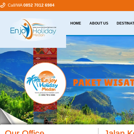
Call/WA
0852 7012 6984
HOME
ABOUT US
DESTINA
Our Office
Jalan 