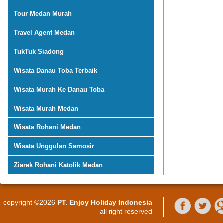
Tour Medan Murah
Travel Agent Medan
TukTuk Siadong
Wisata Danau Toba Terbaik
Wisata Murah Ke Danau Toba
Wisata Murah Medan
Wisata Rohani Medan
Wisata Unggulan Samosir
Ziarek Rohani Katolik Medan
copyright ©2026
PT. Enjoy Holiday Indonesia
all right reserved