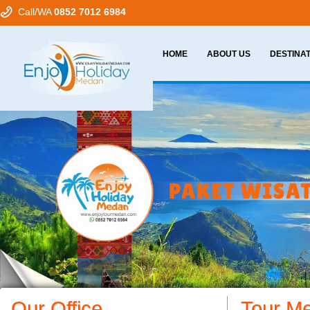
Call/WA
0852 7012 6984
HOME
ABOUT US
DESTINA
Our Office
Tour M