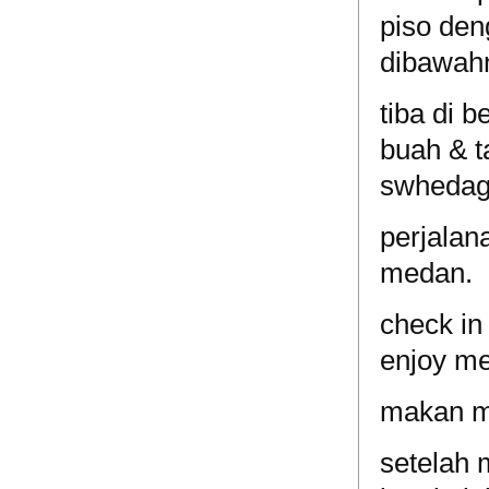
piso den
dibawah
tiba di 
buah & t
swhedag
perjalan
medan.
check in 
enjoy m
makan ma
setelah 