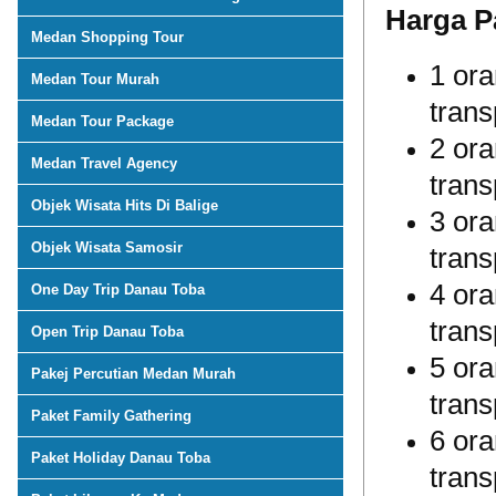
Harga P
Medan Shopping Tour
1 ora
Medan Tour Murah
trans
Medan Tour Package
2 ora
Medan Travel Agency
trans
Objek Wisata Hits Di Balige
3 ora
Objek Wisata Samosir
trans
4 ora
One Day Trip Danau Toba
trans
Open Trip Danau Toba
5 ora
Pakej Percutian Medan Murah
trans
Paket Family Gathering
6 ora
Paket Holiday Danau Toba
trans