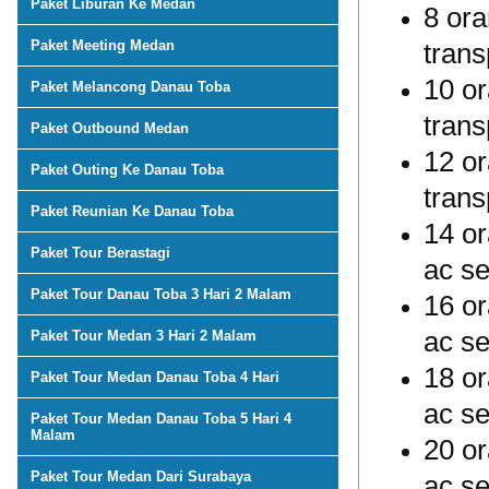
Paket Liburan Ke Medan
8 ora
Paket Meeting Medan
trans
10 or
Paket Melancong Danau Toba
trans
Paket Outbound Medan
12 or
Paket Outing Ke Danau Toba
trans
Paket Reunian Ke Danau Toba
14 or
Paket Tour Berastagi
ac se
Paket Tour Danau Toba 3 Hari 2 Malam
16 or
ac se
Paket Tour Medan 3 Hari 2 Malam
18 or
Paket Tour Medan Danau Toba 4 Hari
ac se
Paket Tour Medan Danau Toba 5 Hari 4
Malam
20 or
Paket Tour Medan Dari Surabaya
ac se