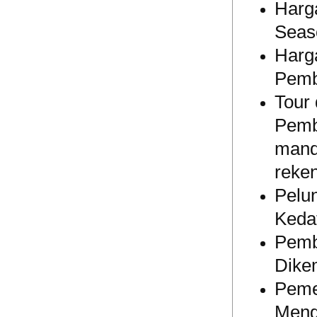
Harg
Seas
Harg
Pemb
Tour
Pemb
mand
reken
Pelu
Kedat
Pemb
Dike
Pemes
Meng