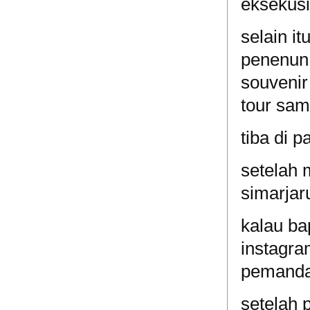
eksekus
selain i
penenun 
souvenir
tour sam
tiba di p
setelah 
simarjar
kalau bap
instagra
pemandan
setelah p