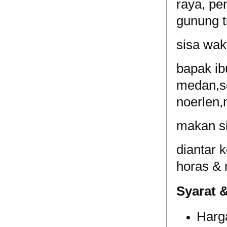
raya, pe
gunung t
sisa wak
bapak ib
medan,se
noerlen,
makan si
diantar 
horas & 
Syarat 
Harg