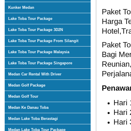
Kunker Medan
Paket T
Lake Toba Tour Package
Harga T
Hotel,Tr
Lake Toba Tour Package 3D2N
Lake Toba Tour Package From Silangit
Paket T
Lake Toba Tour Package Malaysia
Bagi Me
Reunian
Lake Toba Tour Package Singapore
Perjalan
Medan Car Rental With Driver
Medan Golf Package
Penawar
Medan Golf Tour
Hari 
Medan Ke Danau Toba
Hari 
Medan Lake Toba Berastagi
Hari 
Medan Lake Toba Tour Package