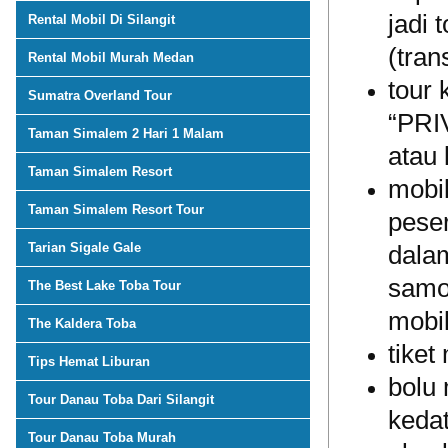
jadi 
Rental Mobil Di Silangit
(tran
Rental Mobil Murah Medan
tour
Sumatra Overland Tour
“PRI
Taman Simalem 2 Hari 1 Malam
atau 
Taman Simalem Resort
mobil
Taman Simalem Resort Tour
peser
Tarian Sigale Gale
dala
samo
The Best Lake Toba Tour
mobil
The Kaldera Toba
tiket
Tips Hemat Liburan
bolu
Tour Danau Toba Dari Silangit
keda
Tour Danau Toba Murah