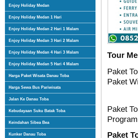
Enjoy Holiday Medan
Enjoy Holiday Medan 1 Hari
Enjoy Holiday Medan 2 Hari 1 Malam
Enjoy Holiday Medan 3 Hari 2 Malam
Enjoy Holiday Medan 4 Hari 3 Malam
Tour M
Enjoy Holiday Medan 5 Hari 4 Malam
Paket T
Harga Paket Wisata Danau Toba
Paket Wi
Harga Sewa Bus Pariwisata
Jalan Ke Danau Toba
Paket T
Kebudayaan Suku Batak Toba
Program 
Keindahan Sibea Bea
Paket T
Kunker Danau Toba