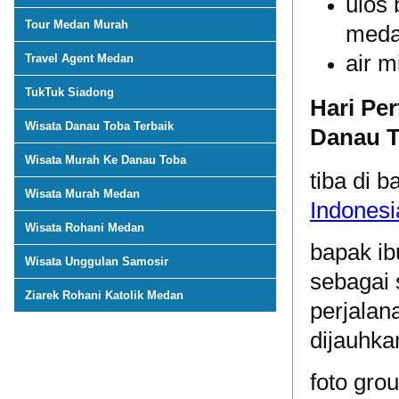
ulos 
Tour Medan Murah
med
air m
Travel Agent Medan
TukTuk Siadong
Hari Pe
Wisata Danau Toba Terbaik
Danau 
Wisata Murah Ke Danau Toba
tiba di 
Wisata Murah Medan
Indonesi
Wisata Rohani Medan
bapak ib
Wisata Unggulan Samosir
sebagai 
Ziarek Rohani Katolik Medan
perjalan
dijauhka
foto gro