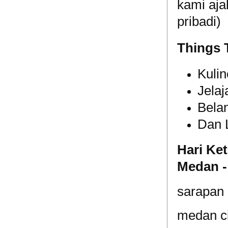
kami aja
pribadi)
Things 
Kulin
Jela
Bela
Dan L
Hari Ket
Medan -
sarapan p
medan ci