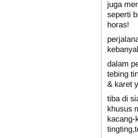
juga me
seperti 
horas!
perjalan
kebanya
dalam pe
tebing t
& karet 
tiba di s
khusus m
kacang-k
tingting