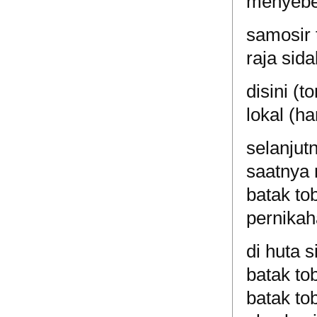
menyebe
samosir 
raja sid
disini (
lokal (ha
selanjut
saatnya 
batak to
pernikah
di huta 
batak to
batak to