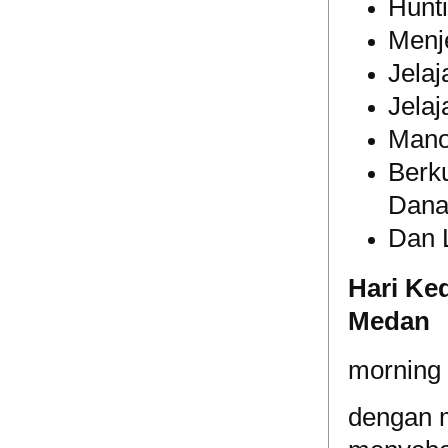
Hunt
Menj
Jela
Jela
Mano
Berk
Dana
Dan 
Hari Ked
Medan
morning c
dengan m