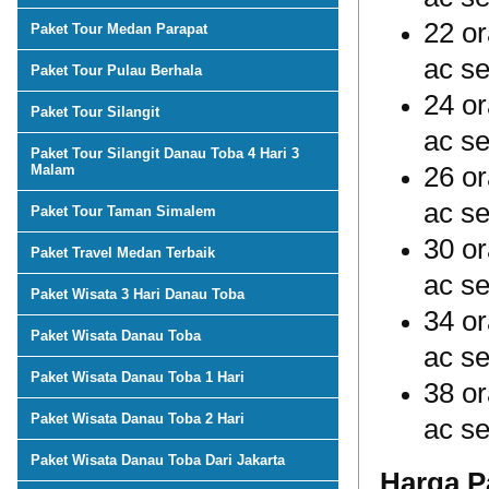
22 or
Paket Tour Medan Parapat
ac se
Paket Tour Pulau Berhala
24 or
Paket Tour Silangit
ac se
Paket Tour Silangit Danau Toba 4 Hari 3
26 or
Malam
ac se
Paket Tour Taman Simalem
30 or
Paket Travel Medan Terbaik
ac se
Paket Wisata 3 Hari Danau Toba
34 or
Paket Wisata Danau Toba
ac se
Paket Wisata Danau Toba 1 Hari
38 or
Paket Wisata Danau Toba 2 Hari
ac se
Paket Wisata Danau Toba Dari Jakarta
Harga P