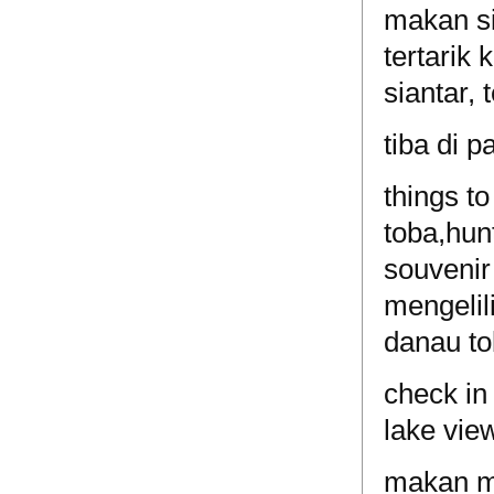
makan si
tertarik
siantar,
tiba di p
things t
toba,hun
souvenir
mengelil
danau to
check in 
lake vie
makan ma