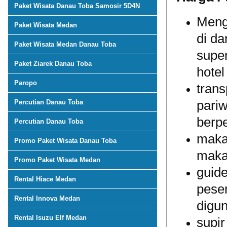
Paket Wisata Danau Toba Samosir 5D4N
Meng
Paket Wisata Medan
di da
Paket Wisata Medan Danau Toba
super
Paket Ziarek Danau Toba
hotel
Paropo
trans
Percutian Danau Toba
pariw
berp
Percutian Danau Toba
makan
Promo Paket Wisata Danau Toba
maka
Promo Paket Wisata Medan
guide
Rental Hiace Medan
peser
Rental Innova Medan
digun
Rental Isuzu Elf Medan
supi